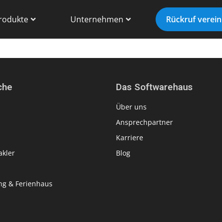
rodukte
Unternehmen
Rückruf verei
che
Das Softwarehaus
Über uns
Ansprechpartner
Karriere
kler
Blog
g & Ferienhaus