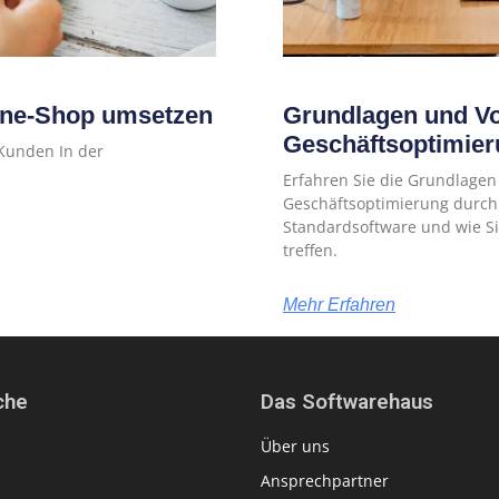
ine-Shop umsetzen
Grundlagen und Vor
Geschäftsoptimier
 Kunden In der
Erfahren Sie die Grundlagen
Geschäftsoptimierung durch 
Standardsoftware und wie Si
treffen.
Mehr Erfahren
che
Das Softwarehaus
Über uns
Ansprechpartner