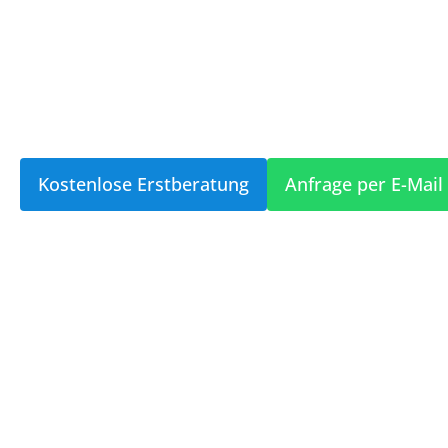
für die Entwickl
App? [2024]
Kostenlose Erstberatung
Anfrage per E-Mail