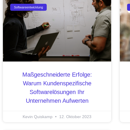
Softwareentwicklung
Maßgeschneiderte Erfolge:
Warum Kundenspezifische
Softwarelösungen Ihr
Unternehmen Aufwerten
Kevin Quiskamp
12. Oktober 2023