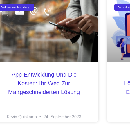
Softwareentwicklung
Schnittst
App-Entwicklung Und Die
Kosten: Ihr Weg Zur
Lö
Maßgeschneiderten Lösung
E
Kevin Quiskamp
24. September 2023