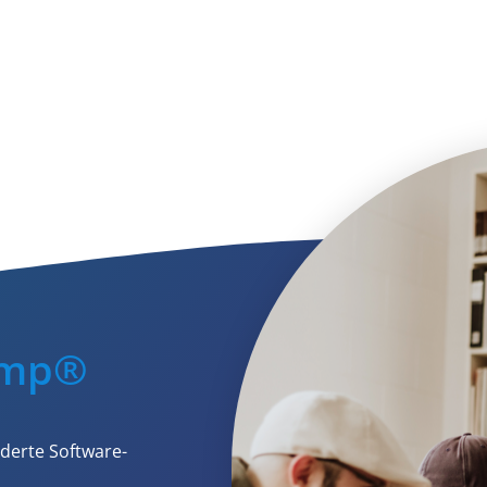
amp®
derte Software-