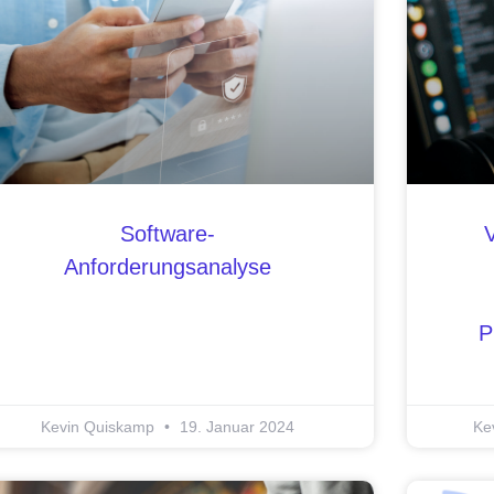
Software-
Anforderungsanalyse
P
Kevin Quiskamp
19. Januar 2024
Ke